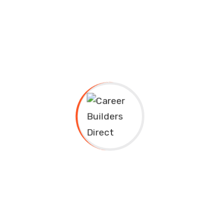
Requirements
Phasellus enim magna, varius et commodo ut,
ultricies vitae velit. Ut nulla tellus, eleifend
euismod pellentesque vel, sagittis vel justo
Ultricies vitae velit. Ut nulla tellus, eleifend
euismod pellentesque vel.
Phasellus enim magna, varius et commodo ut.
Varius et commodo ut, ultricies vitae velit. Ut
nulla tellus.
Phasellus enim magna, varius et commodo ut.