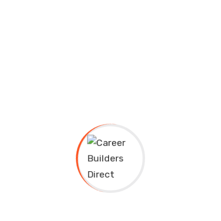
Nibh euismod tincidunt niacin sodium
glutimate hendrerit aliquip.
Laoreet dolore magna niacin sodium
glutimate aliquam hendrerit.
Minim veniam quis niacin sodium glutimate
nostrud exerci dolor.
Nam libero tempore, cum soluta nobis est eligendi
optio cumque nihil impedit quo minus id quod
maxime placeat facere possimus, omnis voluptas
assumenda est, omnis dolor repellendus.
Temporibus autem quibusdam et aut officiis
debitis aut rerum necessitatibus saepe eveniet ut
et voluptates repudiandae sint et molestiae non
recusandae. Itaque earum rerum hic tenetur a
sapiente delectus, ut aut reiciendis voluptatibus
maiores alias consequatur aut perferendis